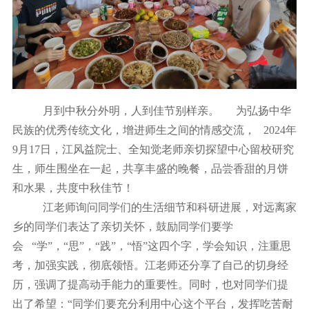
月到中秋分外明，人到佳节别样亲。
为弘扬中华
民族的优秀传统文化，增进师生之间的情感交流，
2024年
9月17日，江风益院士、全知觉老师亲切探望中心留校研究
生，师生围坐在一起，共享丰盛的晚餐，品尝香甜的月饼
和水果，共度中秋佳节！
江老师询问同学们的生活细节和科研进展，对远离家
乡的同学们表达了亲切关怀，鼓励同学们要学
会
“学”，“思”，“践”，“悟”这四个字，学会知识，注重思
考，加强实践，彻底领悟。江老师还分享了自己的切身经
历，强调了提高动手能力的重要性。同时，也对同学们提
出了希望：“同学们要充分利用中心这个平台，发挥吃苦耐